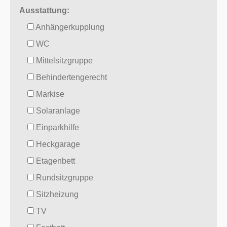
Ausstattung:
Anhängerkupplung
WC
Mittelsitzgruppe
Behindertengerecht
Markise
Solaranlage
Einparkhilfe
Heckgarage
Etagenbett
Rundsitzgruppe
Sitzheizung
TV