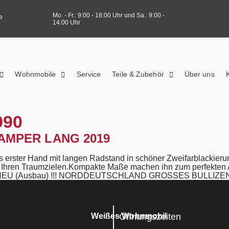
Mo. - Fr.: 9:00 - 18:00 Uhr und Sa.: 9:00 -
e
14:00 Uhr
Wohnmobile
Service
Teile & Zubehör
Über uns
990
CAMPER LANG 2019
erster Hand mit langen Radstand in schöner Zweifarblackierung
u Ihren Traumzielen.Kompakte Maße machen ihn zum perfekten Al
ZE NEU (Ausbau) !!! NORDDEUTSCHLAND GROSSES BULLI
Öffnungszeiten