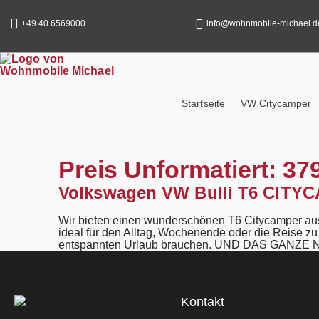
content
+49 40 6569000
info@wohnmobile-michael.d
Startseite
VW Citycamper
Preis Unformatiert:
37
Volkswagen VW Bulli T6 CITY
Wir bieten einen wunderschönen T6 Citycamper aus 
ideal für den Alltag, Wochenende oder die Reise z
entspannten Urlaub brauchen. UND DAS GAN
Kontakt