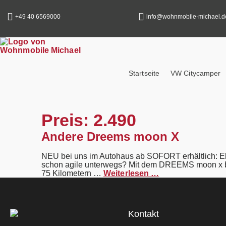
content
+49 40 6569000
info@wohnmobile-michael.d
Startseite
VW Citycamper
Preis:
2.490
Andere Dreems moon X
NEU bei uns im Autohaus ab SOFORT erhältlich: E
schon agile unterwegs? Mit dem DREEMS moon x bist
75 Kilometern …
Weiterlesen …
Kontakt