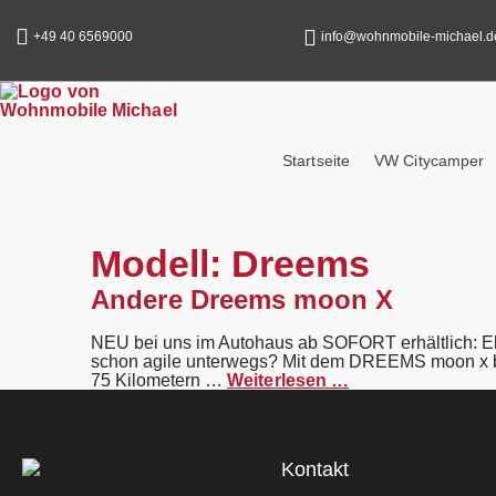
content
+49 40 6569000
info@wohnmobile-michael.d
Startseite
VW Citycamper
Modell:
Dreems
Andere Dreems moon X
NEU bei uns im Autohaus ab SOFORT erhältlich: E
schon agile unterwegs? Mit dem DREEMS moon x bist
75 Kilometern …
Weiterlesen …
Kontakt